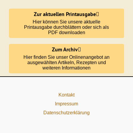
Zur aktuellen Printausgabe
Hier können Sie unsere aktuelle
Printausgabe durchblättern oder sich als
PDF downloaden
Zum Archiv
Hier finden Sie unser Onlinenangebot an
ausgewählten Artikeln, Rezepten und
weiteren Informationen
Kontakt
Impressum
Datenschutzerklärung