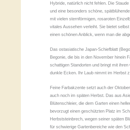
Hybride, natürlich nicht fehlen. Die Staud
und eine besonders schöne, spätblühende 
mit vielen sternförmigen, rosaroten Einzel
vitales Aussehen verleiht. Sie bietet selb
einen schönen Anblick, wenn man die abge
Das ostasiatische Japan-Schiefblatt (Bego
Begonie, die bis in den November hinein Fa
schattigen Standorten und bringt mit ihren
dunkle Ecken. Ihr Laub nimmt im Herbst 
Feine Farbakzente setzt auch der Oktober-S
auch noch im späten Herbst. Das aus As
Blütenschleier, die dem Garten einen helle
bevorzugt einen geschützten Platz im Scha
Herbststeinbrech, wegen seiner späten Blü
für schwierige Gartenbereiche wie den Sch