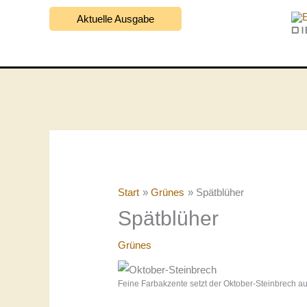
Zum
Aktuelle Ausgabe
Inhalt
D
springen
Start
Grünes
Spätblüher
Spätblüher
Grünes
Feine Farbakzente setzt der Oktober-Steinbrech a