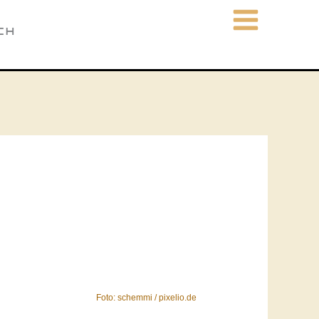
CH
Foto: schemmi / pixelio.de