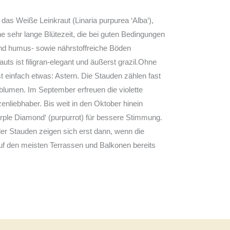
das Weiße Leinkraut (Linaria purpurea ‘Alba‘),
ne sehr lange Blütezeit, die bei guten Bedingungen
nd humus- sowie nährstoffreiche Böden
ts ist filigran-elegant und äußerst grazil.Ohne
t einfach etwas: Astern. Die Stauden zählen fast
blumen. Im September erfreuen die violette
nzenliebhaber. Bis weit in den Oktober hinein
‘Purple Diamond‘ (purpurrot) für bessere Stimmung.
 der Stauden zeigen sich erst dann, wenn die
uf den meisten Terrassen und Balkonen bereits