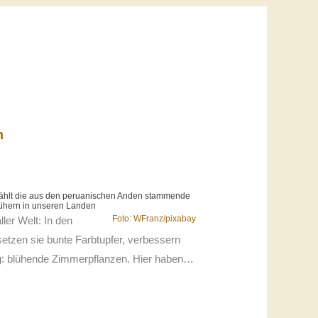
n
 zählt die aus den peruanischen Anden stammende
lühern in unseren Landen
Foto: WFranz/pixabay
ler Welt: In den
setzen sie bunte Farbtupfer, verbessern
g: blühende Zimmerpflanzen. Hier haben…