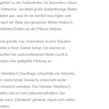
e gehört zu den Sukkulenten, ist besonders robust
Fetthenne. Sie bildet große doldenförmige Blüten
blüten aus, was ihr ein herrlich buschiges und
st nach der Blüte den gesamten Winter hindurch
blühten Dolden an der Pflanze belässt.
nia grandis ssp. evansiana) ist eine Stauden-
rbe in Ihren Garten bringt. Sie wächst an
 weißen bis zartrosafarbenen Blüten Licht in
zudem eine goldgelbe Färbung an.
teinbrech (Saxifraga cortusifolia var. fortunei),
ien stammende Gewächs entwickelt weiße
n Anstrich verleihen. Der Oktober-Steinbrech
tten und ist sehr kälteunempfindlich. Der
te auch „Oktoberle“ genannt, eignet sich selbst
atten.