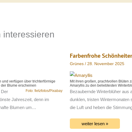
 interessieren
Farbenfrohe Schönheite
Grünes
/
28. November 2025
n und verfügen über trichterförmige
Mit ihren großen, prachtvollen Blüten
n der Blume erscheinen
Amaryllis zu den beliebtesten Winterb
Foto: fietzfotos/Pixabay
 Der
Bezaubernde Winterblüher aus al
önste Jahreszeit, denn im
dunklen, tristen Wintermonaten 
mhafte Blumen um…
die Luft und heben die Stimmun
weiter lesen »