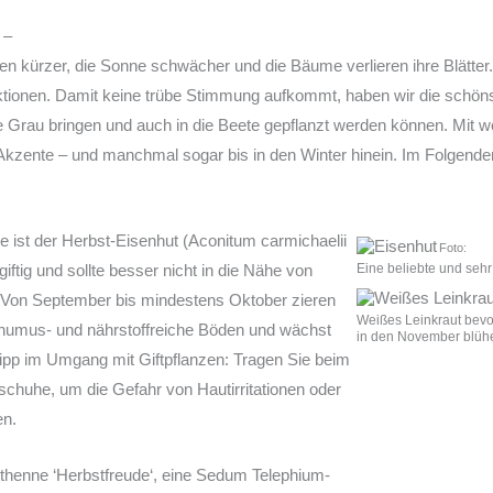
 –
den kürzer, die Sonne schwächer und die Bäume verlieren ihre Blätte
ktionen. Damit keine trübe Stimmung aufkommt, haben wir die schön
e Grau bringen und auch in die Beete gepflanzt werden können. Mit we
ge Akzente – und manchmal sogar bis in den Winter hinein. Im Folgend
 ist der Herbst-Eisenhut (Aconitum carmichaelii
Foto:
usc
giftig und sollte besser nicht in die Nähe von
Eine beliebte und sehr
. Von September bis mindestens Oktober zieren
Weißes Leinkraut bevo
gt humus- und nährstoffreiche Böden und wächst
in den November blüh
Tipp im Umgang mit Giftpflanzen: Tragen Sie beim
chuhe, um die Gefahr von Hautirritationen oder
en.
thenne ‘Herbstfreude‘, eine Sedum Telephium-