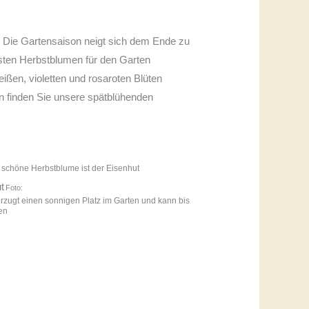
r. Die Gartensaison neigt sich dem Ende zu
sten Herbstblumen für den Garten
ißen, violetten und rosaroten Blüten
en finden Sie unsere spätblühenden
hi dreiucker / pixelio.de
 schöne Herbstblume ist der Eisenhut
Foto:
Günter Havlena / pixelio.de
rzugt einen sonnigen Platz im Garten und kann bis
en