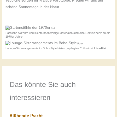
Teppiche sorgen für kräftige Farbtupfer. Freuen wir uns auf
schöne Sonnentage in der Natur.
Foto:
Sushuti/Pixabay
Farbliche Akzente und leichte,hochwertige Materialen sind eine Reminiszenz an die
1970er Jahre
Foto:
wurliburli/Pixabay
Lounge-Sitzarrangements im Bobo-Style bieten gepflegten Chillout mit Ibiza-Flair
Das könnte Sie auch
interessieren
Blühende Pracht