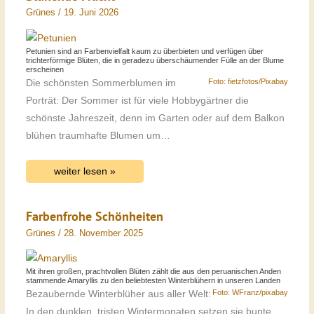
Grünes
/
19. Juni 2026
Petunien sind an Farbenvielfalt kaum zu überbieten und verfügen über
trichterförmige Blüten, die in geradezu überschäumender Fülle an der Blume
erscheinen
Foto: fietzfotos/Pixabay
Die schönsten Sommerblumen im
Porträt: Der Sommer ist für viele Hobbygärtner die
schönste Jahreszeit, denn im Garten oder auf dem Balkon
blühen traumhafte Blumen um…
weiter lesen »
Farbenfrohe Schönheiten
Grünes
/
28. November 2025
Mit ihren großen, prachtvollen Blüten zählt die aus den peruanischen Anden
stammende Amaryllis zu den beliebtesten Winterblühern in unseren Landen
Foto: WFranz/pixabay
Bezaubernde Winterblüher aus aller Welt:
In den dunklen, tristen Wintermonaten setzen sie bunte